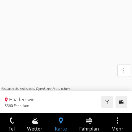
©
search.ch
,
swisstopo
,
OpenStreetMap
,
others
Hääderewiis
8360 Eschlikon
Tel
Wetter
Karte
Fahrplan
Mehr