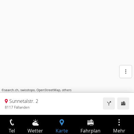
©
search.ch
,
swisstopo
,
OpenStreetMap
,
others
Sunnetalstr. 2
8117 Fällanden
Tel
Wetter
Karte
Fahrplan
Mehr