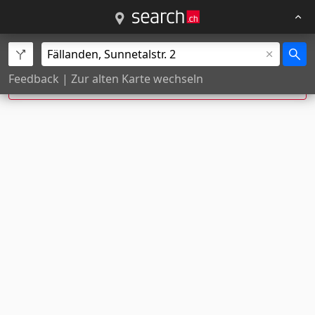
Exakte Hausnummer nicht gefunden, Position
Feedback
|
Zur alten Karte wechseln
wurde geschätzt.