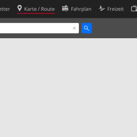
tter
Karte / Route
Fahrplan
Freizeit
Cookie-Richtlinie
ingungen
Cookie-Einstellungen
rklärung
Entwickler