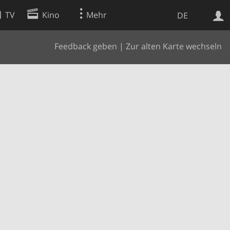
TV
Kino
Mehr
DE
Feedback geben
|
Zur alten Karte wechseln
Websuche
Apps