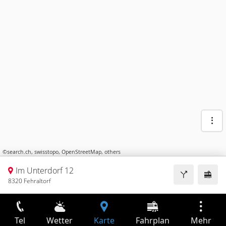
©
search.ch
,
swisstopo
,
OpenStreetMap
,
others
Im Unterdorf 12
8320 Fehraltorf
Tel
Wetter
Karte
Fahrplan
Mehr