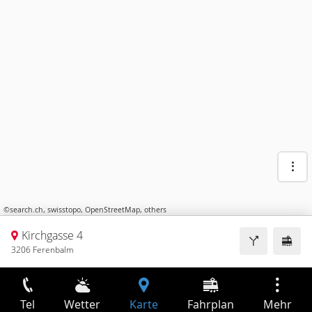
©
search.ch
,
swisstopo
,
OpenStreetMap
,
others
Kirchgasse 4
3206 Ferenbalm
Tel
Wetter
Karte
Fahrplan
Mehr