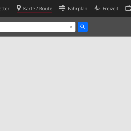
tter
Karte / Route
Fahrplan
Freizeit
Cookie-Richtlinie
ingungen
Cookie-Einstellungen
rklärung
Entwickler