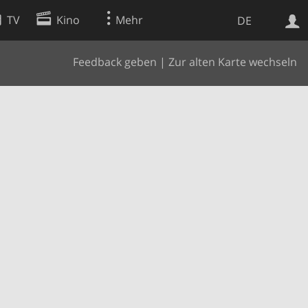
TV
Kino
Mehr
DE
Feedback geben
|
Zur alten Karte wechseln
Websuche
Apps