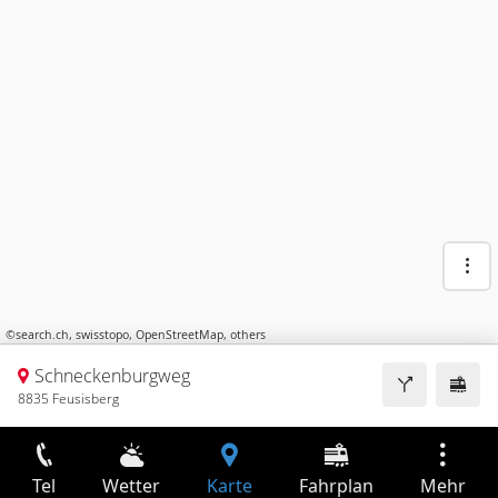
©
search.ch
,
swisstopo
,
OpenStreetMap
,
others
Schneckenburgweg
8835 Feusisberg
Tel
Wetter
Karte
Fahrplan
Mehr