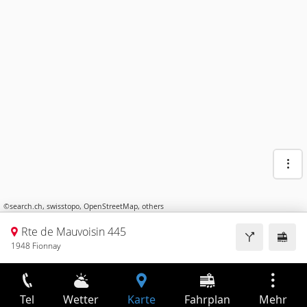
©
search.ch
,
swisstopo
,
OpenStreetMap
,
others
Rte de Mauvoisin 445
1948 Fionnay
Tel
Wetter
Karte
Fahrplan
Mehr