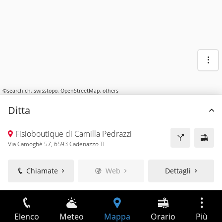
©
search.ch
,
swisstopo
,
OpenStreetMap
,
others
Ditta
Fisioboutique di Camilla Pedrazzi
Via Camoghè 57, 6593 Cadenazzo TI
Chiamate
Web
Dettagli
Elenco
Meteo
Mappa
Orario
Più