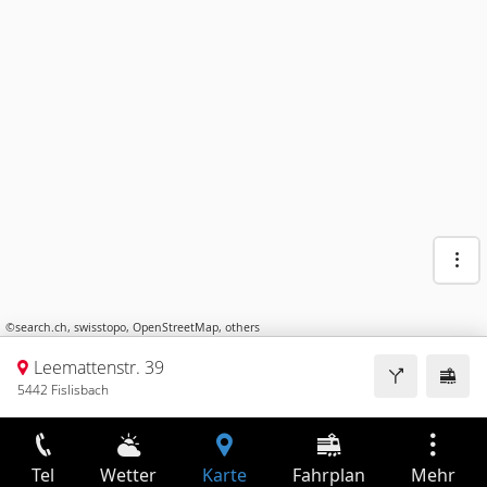
©
search.ch
,
swisstopo
,
OpenStreetMap
,
others
Leemattenstr. 39
5442 Fislisbach
Tel
Wetter
Karte
Fahrplan
Mehr