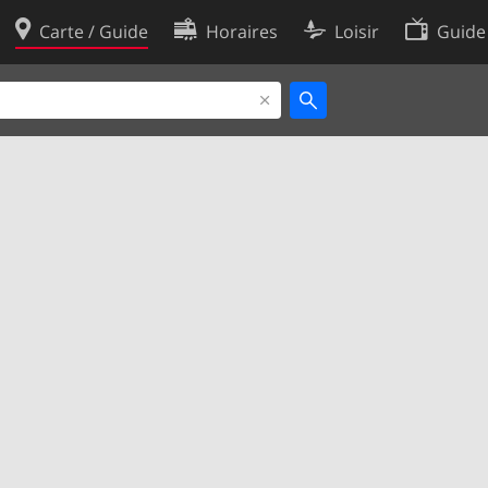
Carte / Guide
Horaires
Loisir
Guide
Politique en matière de cooki
utilisation
Préférences de cookies
des données
Développeurs