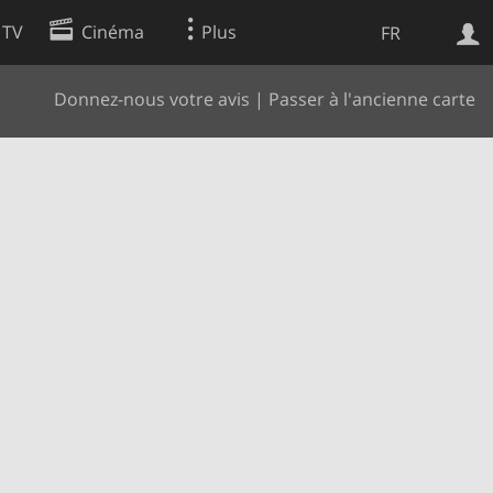
 TV
Cinéma
Plus
FR
Donnez-nous votre avis
|
Passer à l'ancienne carte
es
Web
Apps