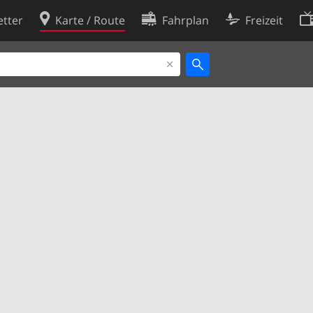
tter
Karte / Route
Fahrplan
Freizeit
Cookie-Richtlinie
ingungen
Cookie-Einstellungen
rklärung
Entwickler