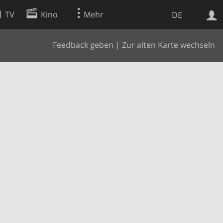
TV
Kino
Mehr
DE
Feedback geben
|
Zur alten Karte wechseln
Websuche
Apps