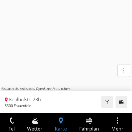
©
search.ch
,
swisstopo
,
OpenStreetMap
,
others
Kehlhofstr. 28b
8500 Frauenfeld
Tel
Wetter
Karte
Fahrplan
Mehr