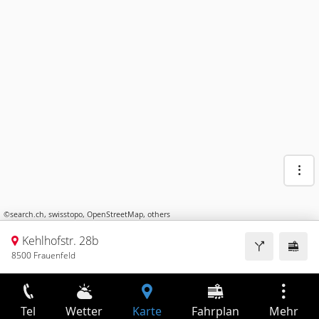
©
search.ch
,
swisstopo
,
OpenStreetMap
,
others
Kehlhofstr. 28b
8500 Frauenfeld
Tel
Wetter
Karte
Fahrplan
Mehr