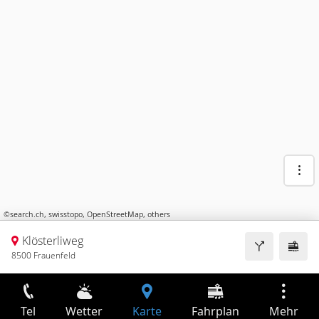
©
search.ch
,
swisstopo
,
OpenStreetMap
,
others
Klösterliweg
8500 Frauenfeld
Tel
Wetter
Karte
Fahrplan
Mehr