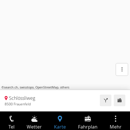
©
search.ch
,
swisstopo
,
OpenStreetMap
,
others
Schlössliweg
8500 Frauenfeld
Tel
Wetter
Karte
Fahrplan
Mehr