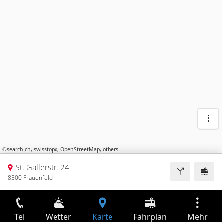
©
search.ch
,
swisstopo
,
OpenStreetMap
,
others
St. Gallerstr. 24
8500 Frauenfeld
Tel
Wetter
Karte
Fahrplan
Mehr