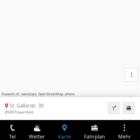
©
search.ch
,
swisstopo
,
OpenStreetMap
,
others
St. Gallerstr. 30
8500 Frauenfeld
Tel
Wetter
Karte
Fahrplan
Mehr