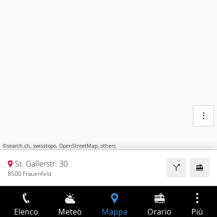
©
search.ch
,
swisstopo
,
OpenStreetMap
,
others
St. Gallerstr. 30
8500 Frauenfeld
Elenco
Meteo
Mappa
Orario
Più