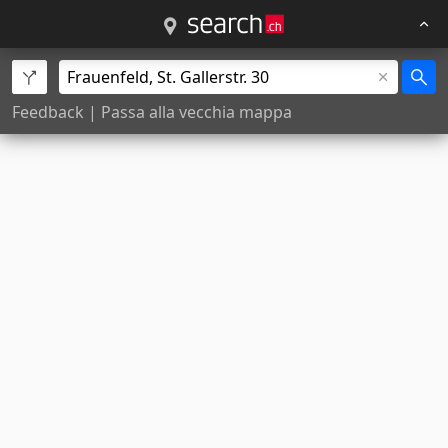
Feedback
|
Passa alla vecchia mappa