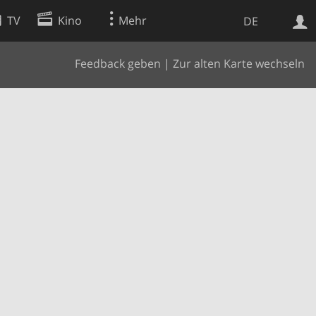
TV
Kino
Mehr
DE
Feedback geben
|
Zur alten Karte wechseln
Websuche
Apps