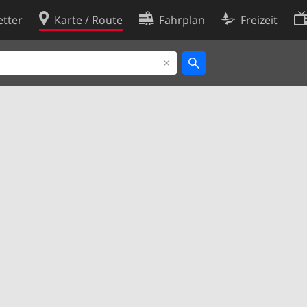
tter
Karte / Route
Fahrplan
Freizeit
Cookie-Richtlinie
ingungen
Cookie-Einstellungen
rklärung
Entwickler