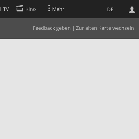
TV
Kino
Mehr
DE
Feedback geben
|
Zur alten Karte wechseln
Websuche
Apps