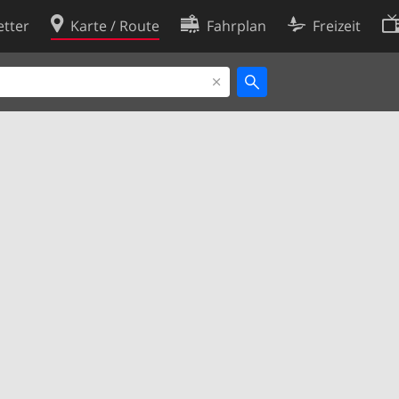
tter
Karte / Route
Fahrplan
Freizeit
Cookie-Richtlinie
ingungen
Cookie-Einstellungen
rklärung
Entwickler