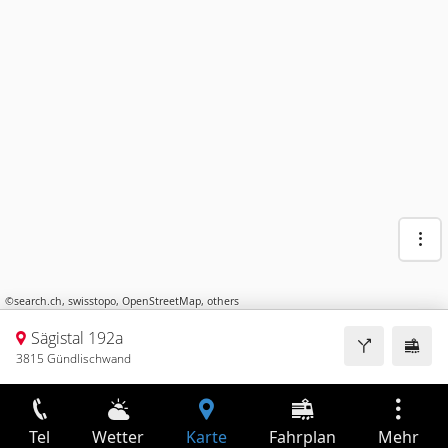
©
search.ch
,
swisstopo
,
OpenStreetMap
,
others
Sägistal 192a
3815 Gündlischwand
Tel
Wetter
Karte
Fahrplan
Mehr