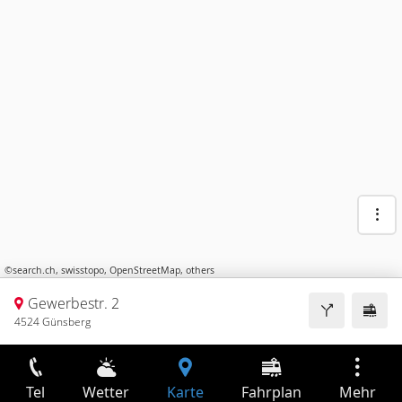
©
search.ch
,
swisstopo
,
OpenStreetMap
,
others
Gewerbestr. 2
4524 Günsberg
Tel
Wetter
Karte
Fahrplan
Mehr