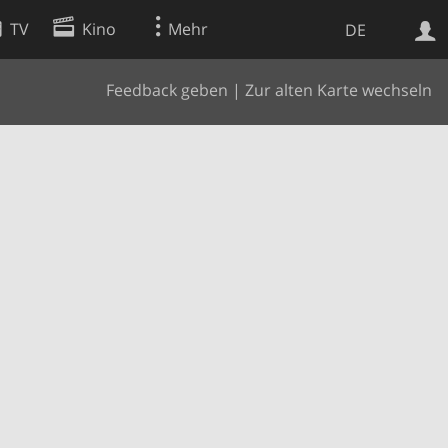
TV
Kino
Mehr
DE
Feedback geben
|
Zur alten Karte wechseln
Websuche
Apps