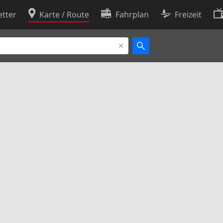
tter
Karte / Route
Fahrplan
Freizeit
Cookie-Richtlinie
ingungen
Cookie-Einstellungen
rklärung
Entwickler