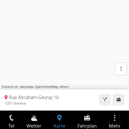
©
search.ch
,
swisstopo
,
OpenStreetMap
,
others
Rue Abraham-Gevray 10
1201 Geneva
Tel
Wetter
Karte
Fahrplan
Mehr