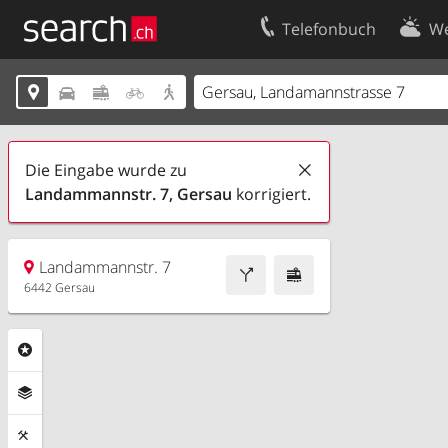
Telefonbuch
We
Ihr Eintrag
Kontakt





Kundencenter Geschäftskunden
Nutzungsbed
Impressum
Datenschutze
Die Eingabe wurde zu
Landammannstr. 7, Gersau
korrigiert.
Landammannstr. 7
6442 Gersau
Rubriken
Ebenen
Funktionen