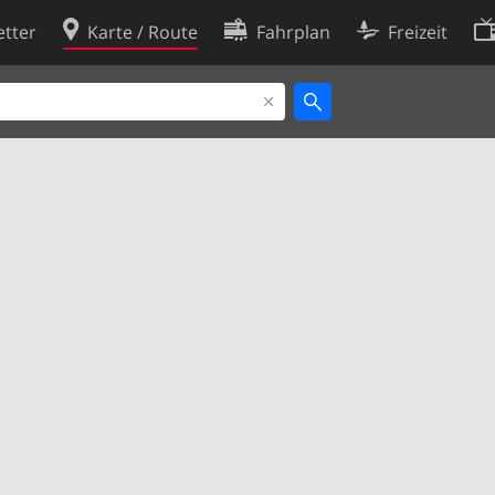
tter
Karte / Route
Fahrplan
Freizeit
Cookie-Richtlinie
ingungen
Cookie-Einstellungen
rklärung
Entwickler