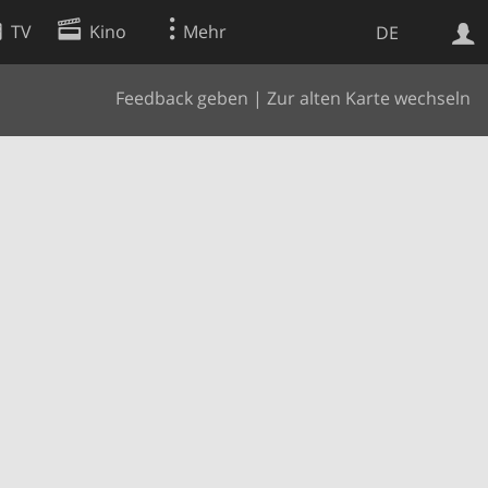
TV
Kino
Mehr
DE
Feedback geben
|
Zur alten Karte wechseln
Websuche
Apps