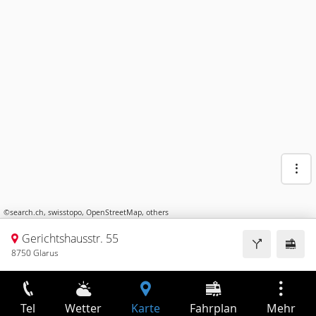
©
search.ch
,
swisstopo
,
OpenStreetMap
,
others
Gerichtshausstr. 55
8750 Glarus
Tel
Wetter
Karte
Fahrplan
Mehr