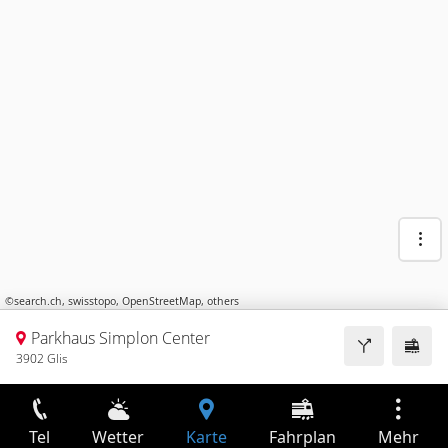
©
search.ch
,
swisstopo
,
OpenStreetMap
,
others
Parkhaus Simplon Center
3902 Glis
Tel
Wetter
Karte
Fahrplan
Mehr