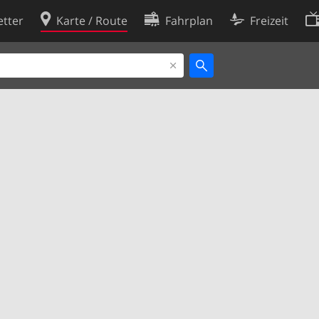
tter
Karte / Route
Fahrplan
Freizeit
Cookie-Richtlinie
ingungen
Cookie-Einstellungen
rklärung
Entwickler