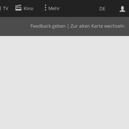
TV
Kino
Mehr
DE
Feedback geben
|
Zur alten Karte wechseln
Websuche
Apps