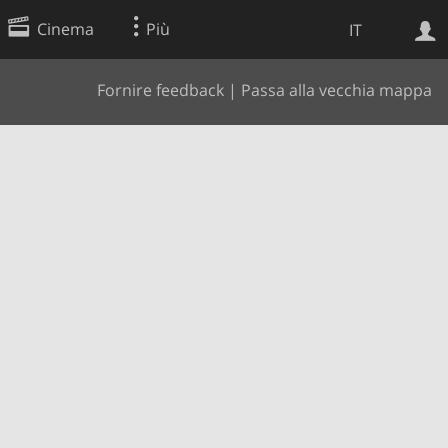
Cinema
Più
IT
Fornire feedback
|
Passa alla vecchia mappa
Ricerca Web
Applicazione