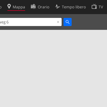
o
Mappa
Orario
Tempo libero
TV
Politica sui cookie
so
Preferenze cookie
 dati
Sviluppatori