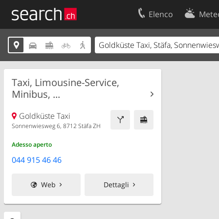
Elenco
Mete
Il vostro profolio
Contatti





Area clienti
Condizioni d’u
Informazioni Legali
Protezione dei
Taxi, Limousine-Service,
Minibus, ...
Goldküste Taxi
Sonnenwiesweg 6, 8712 Stäfa ZH
Adesso aperto
044 915 46 46
Web
Dettagli