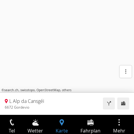
©
search.ch
,
swisstopo
,
OpenStreetMap
,
others
L Alp da Cansgéi
6672 Gordevio
Tel
Wetter
Karte
Fahrplan
Mehr