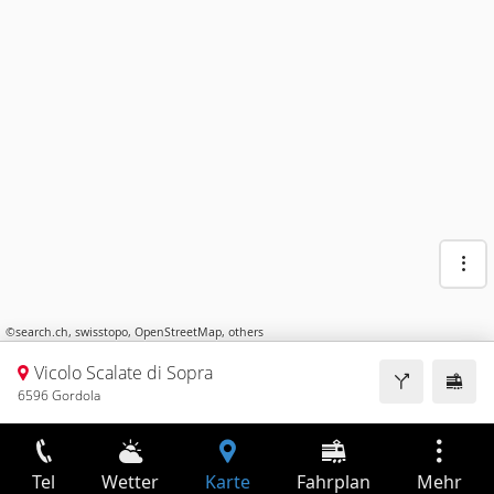
©
search.ch
,
swisstopo
,
OpenStreetMap
,
others
Vicolo Scalate di Sopra
6596 Gordola
Tel
Wetter
Karte
Fahrplan
Mehr