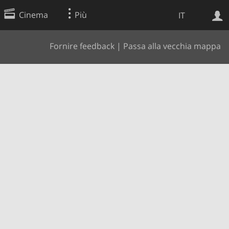
Cinema
Più
IT
Fornire feedback
|
Passa alla vecchia mappa
Ricerca Web
Applicazione