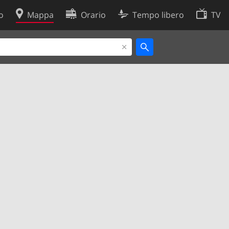
o
Mappa
Orario
Tempo libero
TV
Politica sui cookie
so
Preferenze cookie
 dati
Sviluppatori