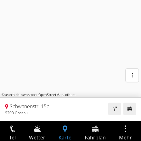
©
search.ch
,
swisstopo
,
OpenStreetMap
,
others
Schwanenstr. 15c
9200 Gossau
Tel
Wetter
Karte
Fahrplan
Mehr