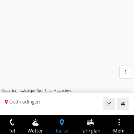
©
search.ch
,
swisstopo
,
OpenStreetMap
,
others
Gottmadingen
Tel
Wetter
Karte
Fahrplan
Mehr