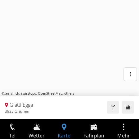
©
search.ch
,
swisstopo
,
OpenStreetMap
,
others
Glatti Egga
3925 Grächen
Tel
Wetter
Karte
Fahrplan
Mehr