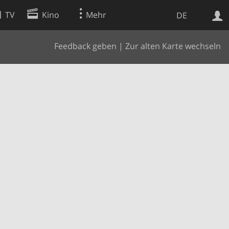
TV
Kino
Mehr
DE
Feedback geben
|
Zur alten Karte wechseln
Websuche
Apps