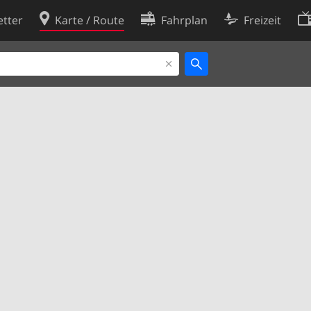
tter
Karte / Route
Fahrplan
Freizeit
Cookie-Richtlinie
ingungen
Cookie-Einstellungen
rklärung
Entwickler