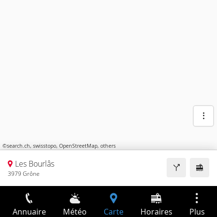
©
search.ch
,
swisstopo
,
OpenStreetMap
,
others
Les Bourlâs
3979 Grône
Annuaire
Météo
Carte
Horaires
Plus