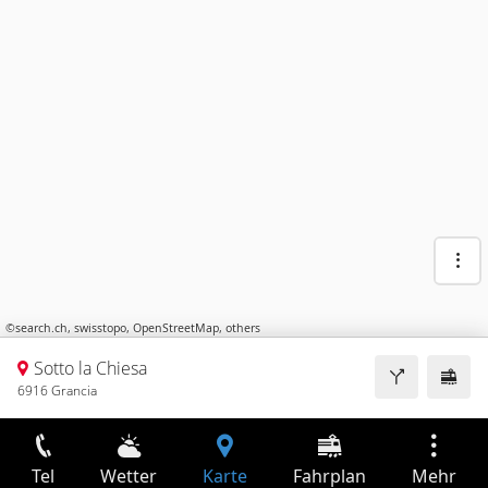
©
search.ch
,
swisstopo
,
OpenStreetMap
,
others
Sotto la Chiesa
6916 Grancia
Tel
Wetter
Karte
Fahrplan
Mehr