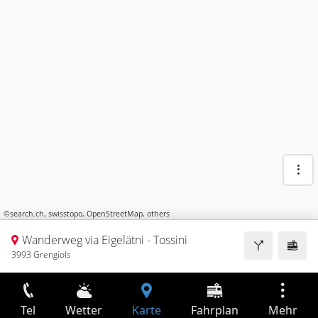
©
search.ch
,
swisstopo
,
OpenStreetMap
,
others
Wanderweg via Eigelätni - Tossini
3993 Grengiols
Tel
Wetter
Karte
Fahrplan
Mehr