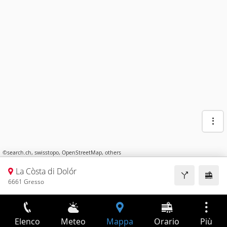
©
search.ch
,
swisstopo
,
OpenStreetMap
,
others
La Còsta di Dolór
6661 Gresso
Elenco
Meteo
Mappa
Orario
Più