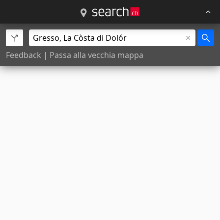
Feedback
|
Passa alla vecchia mappa