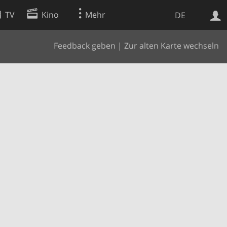
TV
Kino
Mehr
DE
Feedback geben
|
Zur alten Karte wechseln
Websuche
Apps