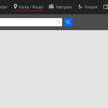
tter
Karte / Route
Fahrplan
Freizeit
Cookie-Richtlinie
ingungen
Cookie-Einstellungen
rklärung
Entwickler