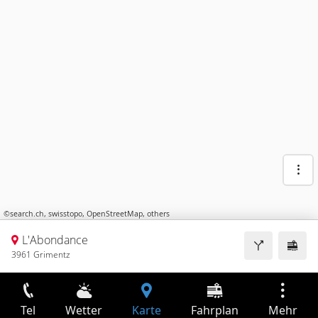
©
search.ch
,
swisstopo
,
OpenStreetMap
,
others
L'Abondance
3961 Grimentz
Tel
Wetter
Karte
Fahrplan
Mehr