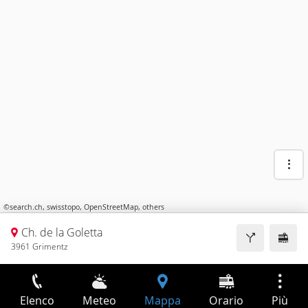
©
search.ch
,
swisstopo
,
OpenStreetMap
,
others
Ch. de la Goletta
3961 Grimentz
Elenco
Meteo
Mappa
Orario
Più