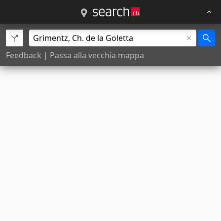
Feedback
|
Passa alla vecchia mappa