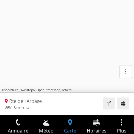
©
search.ch
,
swisstopo
,
OpenStreetMap
,
others
Rte de l'Arbage
3961 Grimentz
Annuaire
Météo
Carte
Horaires
Plus