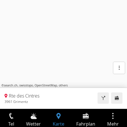
©
search.ch
,
swisstopo
,
OpenStreetMap
,
others
Rte des Cintres
3961 Grimentz
Tel
Wetter
Karte
Fahrplan
Mehr