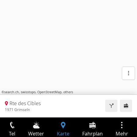
©
search.ch
,
swisstopo
,
OpenStreetMap
,
others
Rte des Cibles
1971 Grimseln
Tel
Wetter
Karte
Fahrplan
Mehr