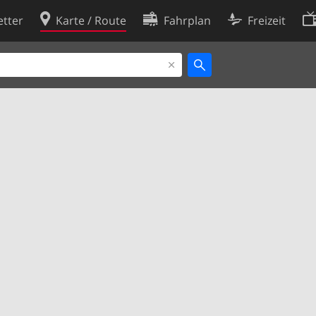
tter
Karte / Route
Fahrplan
Freizeit
Cookie-Richtlinie
ingungen
Cookie-Einstellungen
rklärung
Entwickler