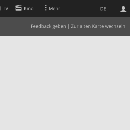
TV
Kino
Mehr
DE
Feedback geben
|
Zur alten Karte wechseln
Websuche
Apps