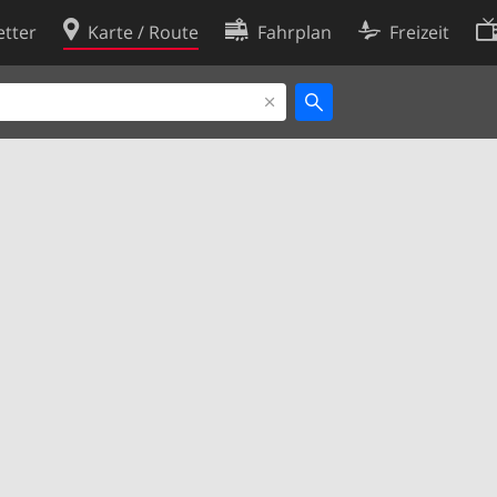
tter
Karte / Route
Fahrplan
Freizeit
Cookie-Richtlinie
ingungen
Cookie-Einstellungen
rklärung
Entwickler