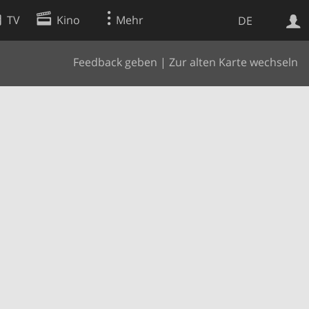
TV
Kino
Mehr
DE
Feedback geben
|
Zur alten Karte wechseln
Websuche
Apps