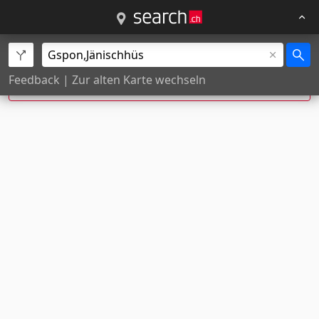
Jänischhüs, Gspon wurde zu
Jänischhüs,
Feedback
|
Zur alten Karte wechseln
Staldenried
korrigiert.