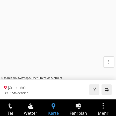
©
search.ch
,
swisstopo
,
OpenStreetMap
,
others
Jänischhüs
3933 Staldenried
Tel
Wetter
Karte
Fahrplan
Mehr